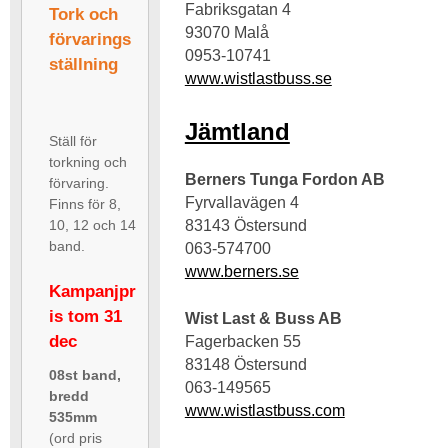
Fabriksgatan 4
Tork och
93070 Malå
förvarings
0953-10741
ställning
www.wistlastbuss.se
Jämtland
Ställ för
torkning och
Berners Tunga Fordon AB
förvaring.
Fyrvallavägen 4
Finns för 8,
10, 12 och 14
83143 Östersund
band.
063-574700
www.berners.se
Kampanjpr
is tom 31
Wist Last & Buss AB
dec
Fagerbacken 55
83148 Östersund
08st band,
063-149565
bredd
www.wistlastbuss.com
535mm
(ord pris