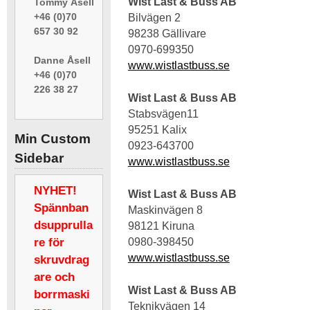
Wist Last & Buss AB
Tommy Åsell
+46 (0)70
Bilvägen 2
657 30 92
98238 Gällivare
0970-699350
Danne Åsell
www.wistlastbuss.se
+46 (0)70
226 38 27
Wist Last & Buss AB
Stabsvägen11
95251 Kalix
Min Custom
0923-643700
Sidebar
www.wistlastbuss.se
NYHET!
Wist Last & Buss AB
Spännban
Maskinvägen 8
dsupprulla
98121 Kiruna
0980-398450
re för
www.wistlastbuss.se
skruvdrag
are och
Wist Last & Buss AB
borrmaski
Teknikvägen 14