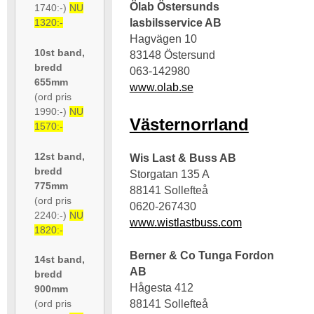
Ölab Östersunds
1740:-)
NU
lasbilsservice AB
1320:-
Hagvägen 10
10st band,
83148 Östersund
bredd
063-142980
655mm
www.olab.se
(ord pris
1990:-)
NU
Västernorrland
1570:-
12st band,
Wis Last & Buss AB
bredd
Storgatan 135 A
775mm
88141 Sollefteå
(ord pris
0620-267430
2240:-)
NU
www.wistlastbuss.com
1820:-
Berner & Co Tunga Fordon
14st band,
AB
bredd
Hågesta 412
900mm
(ord pris
88141 Sollefteå