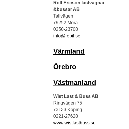
Rolf Ericson lastvagnar
&bussar AB
Tallvägen
79252 Mora
0250-23700
info@rebil.se
Värmland
Örebro
Västmanland
Wist Last & Buss AB
Ringvägen 75
73133 Köping
0221-27620
www.wistlastbuss.se