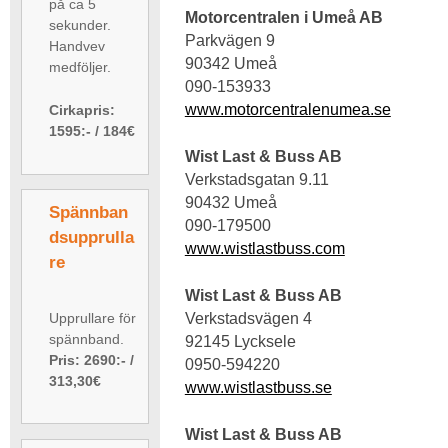
på ca 5
Motorcentralen i Umeå AB
sekunder.
Parkvägen 9
Handvev
90342 Umeå
medföljer.
090-153933
www.motorcentralenumea.se
Cirkapris:
1595:- / 184€
Wist Last & Buss AB
Verkstadsgatan 9.11
90432 Umeå
Spännban
090-179500
dsupprulla
www.wistlastbuss.com
re
Wist Last & Buss AB
Upprullare för
Verkstadsvägen 4
spännband.
92145 Lycksele
Pris: 2690:- /
0950-594220
313,30€
www.wistlastbuss.se
Wist Last & Buss AB