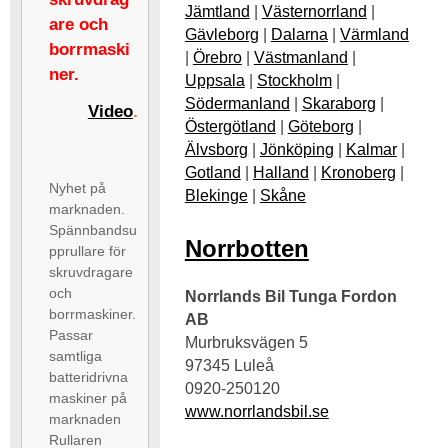
Jämtland
|
Västernorrland
|
are och
Gävleborg
|
Dalarna
|
Värmland
borrmaski
|
Örebro
|
Västmanland
|
ner.
Uppsala
|
Stockholm
|
Södermanland
|
Skaraborg
|
Video
.
Östergötland
|
Göteborg
|
Älvsborg
|
Jönköping
|
Kalmar
|
Gotland
|
Halland
|
Kronoberg
|
Nyhet på
Blekinge
|
Skåne
marknaden.
Spännbandsu
Norrbotten
pprullare för
skruvdragare
och
Norrlands Bil Tunga Fordon
borrmaskiner.
AB
Passar
Murbruksvägen 5
samtliga
97345 Luleå
batteridrivna
0920-250120
maskiner på
www.norrlandsbil.se
marknaden
Rullaren