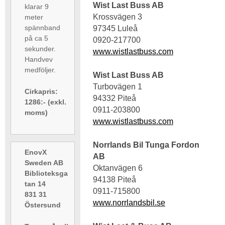
Wist Last Buss AB
klarar 9
Krossvägen 3
meter
spännband
97345 Luleå
på ca 5
0920-217700
sekunder.
www.wistlastbuss.com
Handvev
medföljer.
Wist Last Buss AB
Turbovägen 1
Cirkapris:
94332 Piteå
1286:- (exkl.
0911-203800
moms)
www.wistlastbuss.com
Norrlands Bil Tunga Fordon
EnovX
AB
Sweden AB
Oktanvägen 6
Biblioteksga
94138 Piteå
tan 14
0911-715800
831 31
www.norrlandsbil.se
Östersund