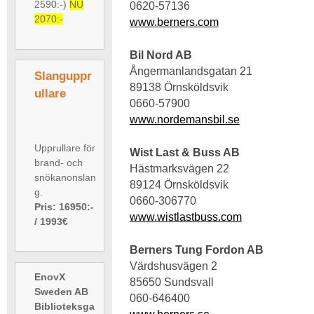
2590:-)
NU
0620-57136
2070:-
www.berners.com
Bil Nord AB
Ångermanlandsgatan 21
Slanguppr
89138 Örnsköldsvik
ullare
0660-57900
www.nordemansbil.se
Upprullare för
Wist Last & Buss AB
brand- och
Hästmarksvägen 22
snökanonslan
89124 Örnsköldsvik
g.
0660-306770
Pris: 16950:-
www.wistlastbuss.com
/ 1993€
Berners Tung Fordon AB
Värdshusvägen 2
EnovX
85650 Sundsvall
Sweden AB
060-646400
Biblioteksga