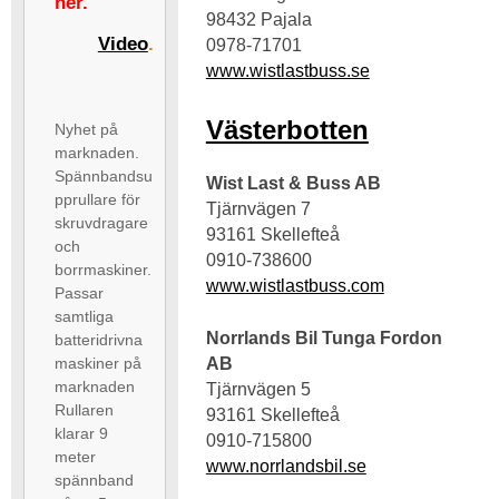
ner.
98432 Pajala
Video
.
0978-71701
www.wistlastbuss.se
Västerbotten
Nyhet på
marknaden.
Spännbandsu
Wist Last & Buss AB
pprullare för
Tjärnvägen 7
skruvdragare
93161 Skellefteå
och
0910-738600
borrmaskiner.
www.wistlastbuss.com
Passar
samtliga
Norrlands Bil Tunga Fordon
batteridrivna
AB
maskiner på
marknaden
Tjärnvägen 5
Rullaren
93161 Skellefteå
klarar 9
0910-715800
meter
www.norrlandsbil.se
spännband