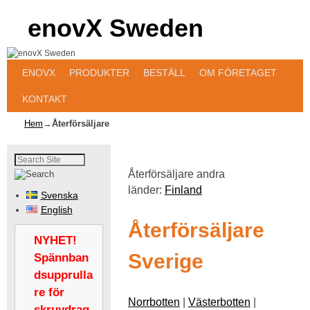
enovX Sweden
Hoppa till huvudinnehåll
Hoppa till sekundärt innehåll
ENOVX
PRODUKTER
BESTÄLL
OM FÖRETAGET
KONTAKT
Hem
→
Återförsäljare
Återförsäljare andra
länder:
Finland
Svenska
English
Återförsäljare
NYHET!
Sverige
Spännban
dsupprulla
re för
Norrbotten
|
Västerbotten
|
skruvdrag