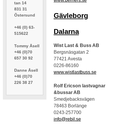
www.berners.se
tan 14
831 31
Gävleborg
Östersund
+46 (0) 63-
Dalarna
515622
Wist Last & Buss AB
Tommy Åsell
+46 (0)70
Bergsnäsgatan 2
657 30 92
77421 Avesta
0226-86160
Danne Åsell
www.wistlastbuss.se
+46 (0)70
226 38 27
Rolf Ericson lastvagnar
&bussar AB
Smedjebacksvägen
78463 Borlänge
0243-257700
info@rebil.se