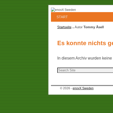
Zum Inhalt wechseln
Zum sekundären Inhalt wechseln
START
Startseite
→Autor
Tommy Åsell
Es konnte nichts 
In diesem Archiv wurden keine E
© 2026 -
enovX Sweden