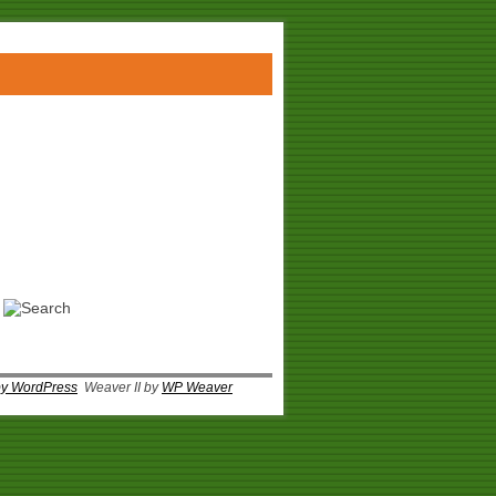
by WordPress
Weaver II by
WP Weaver